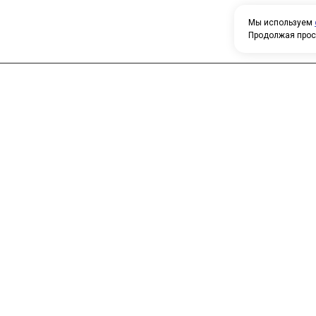
Мы используем
Продолжая прос
Н
У
Главная
Каталог
т
О компании
Контакты
П
о
к
с
п
т
с