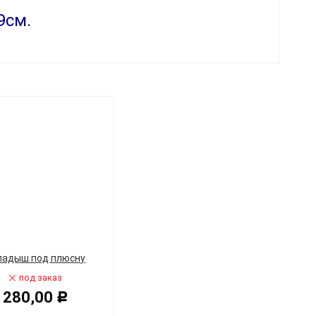
9см.
ладыш под плюсну
под заказ
280,00
Р