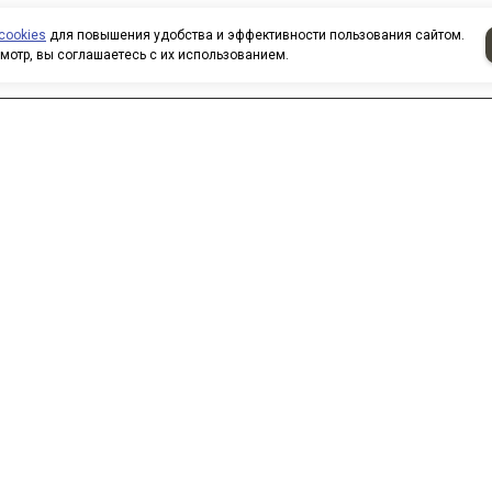
cookies
для повышения удобства и эффективности пользования сайтом.
мотр, вы соглашаетесь с их использованием.
аписать нам
 нас вы можете приобрести
овары по безналичному расчету.
ри покупке товаров
рганизованными группами и
оллективами предоставляются
кидки. Все заказы формируются
о вашим электронным письмам,
елефонным звонкам. Для
огласования всех нюансов