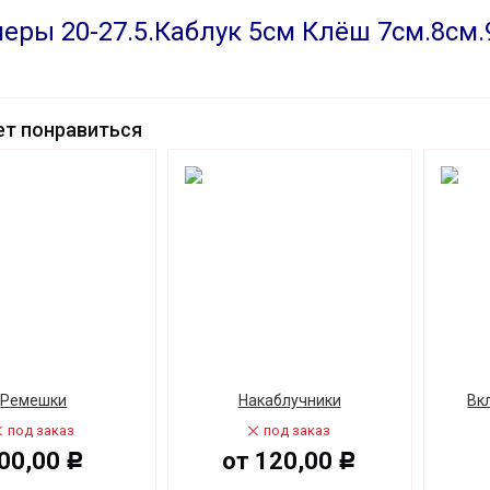
еры 20-27.5.Каблук 5см Клёш 7см.8см.
т понравиться
Ремешки
Накаблучники
Вк
под заказ
под заказ
00,00
от
120,00
Р
Р