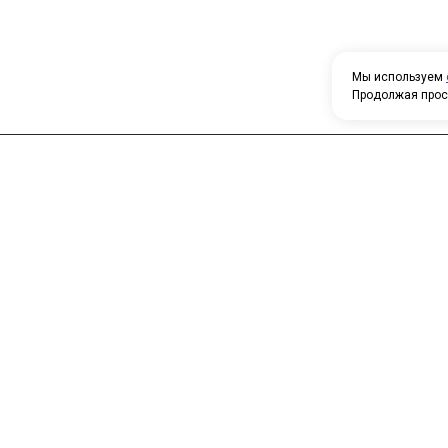
Мы используем
Продолжая прос
Н
У
Главная
Каталог
т
О компании
Контакты
П
о
к
с
п