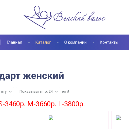
Главная
Каталог
О компании
Контакты
й
дарт женский
тету
Показывать по: 24
из
5
S-3460p. M-3660p. L-3800p.