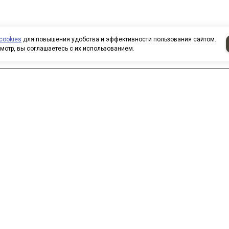
cookies
для повышения удобства и эффективности пользования сайтом.
мотр, вы соглашаетесь с их использованием.
аписать нам
 нас вы можете приобрести
овары по безналичному расчету.
ри покупке товаров
рганизованными группами и
оллективами предоставляются
кидки. Все заказы формируются
о вашим электронным письмам,