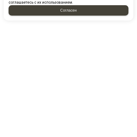
соглашаетесь с их использованием.
Согласен
НАПИСАТЬ НАМ
У нас вы можете приобрести
товары по безналичному
расчету. При покупке товаров
организованными группами и
коллективами предоставляются
скидки. Все заказы формируются
по вашим электронным
письмам, телефонным звонкам.