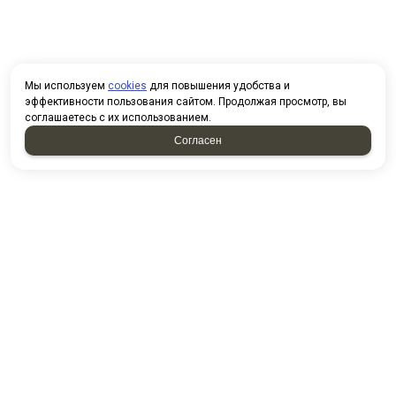
Мы используем
cookies
для повышения удобства и
эффективности пользования сайтом. Продолжая просмотр, вы
соглашаетесь с их использованием.
Согласен
НАПИСАТЬ НАМ
У нас вы можете приобрести
товары по безналичному
расчету. При покупке товаров
организованными группами и