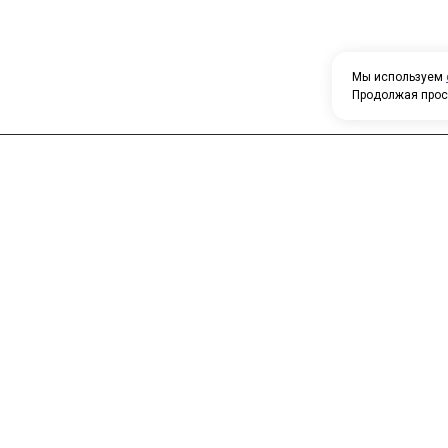
Мы используем
Продолжая прос
Н
У
Главная
Каталог
т
О компании
Контакты
П
о
к
с
п