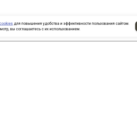
cookies
для повышения удобства и эффективности пользования сайтом.
мотр, вы соглашаетесь с их использованием.
аписать нам
 нас вы можете приобрести
овары по безналичному расчету.
ри покупке товаров
рганизованными группами и
оллективами предоставляются
кидки. Все заказы формируются
о вашим электронным письмам,