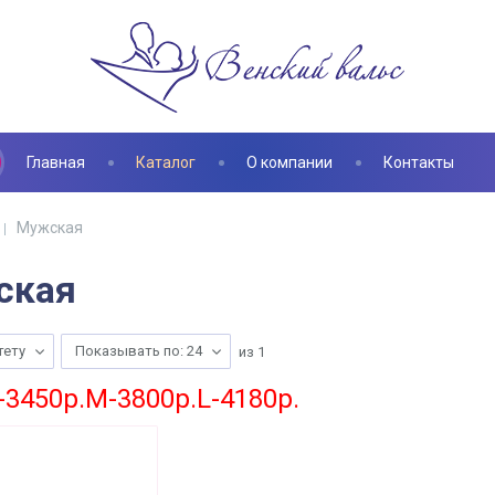
Главная
Каталог
О компании
Контакты
Мужская
ская
тету
Показывать по: 24
из
1
-3450p.M-3800p.L-4180p.