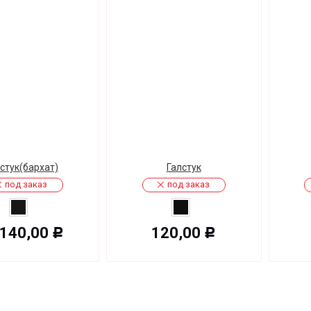
стук(бархат)
Галстук
под заказ
под заказ
140,00
120,00
Р
Р