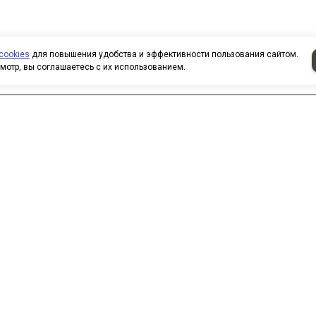
cookies
для повышения удобства и эффективности пользования сайтом.
мотр, вы соглашаетесь с их использованием.
аписать нам
 нас вы можете приобрести
овары по безналичному расчету.
ри покупке товаров
рганизованными группами и
оллективами предоставляются
кидки. Все заказы формируются
о вашим электронным письмам,