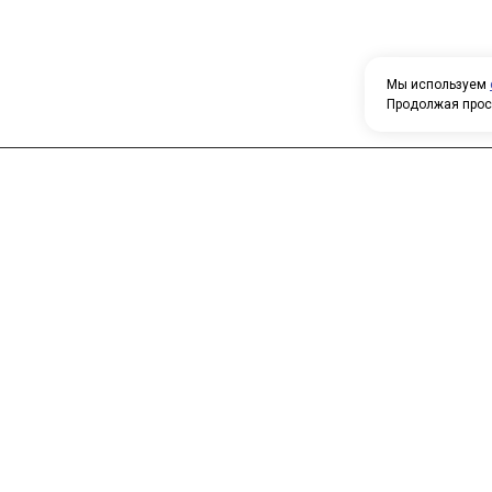
Мы используем
Продолжая прос
Н
У
Главная
Каталог
т
О компании
Контакты
П
о
к
с
п