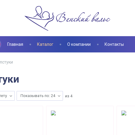
Главная
Каталог
О компании
Контакты
лстуки
туки
тету
Показывать по: 24
из
4