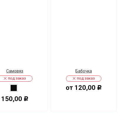
Cамовяз
Бабочка
под заказ
под заказ
от
120,00
Р
150,00
Р