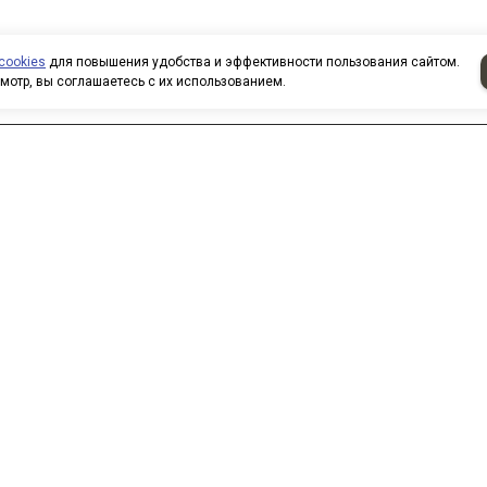
cookies
для повышения удобства и эффективности пользования сайтом.
мотр, вы соглашаетесь с их использованием.
аписать нам
 нас вы можете приобрести
овары по безналичному расчету.
ри покупке товаров
рганизованными группами и
оллективами предоставляются
кидки. Все заказы формируются
о вашим электронным письмам,
елефонным звонкам. Для