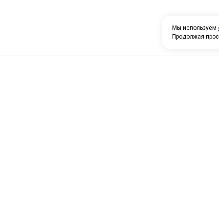
Мы используем
Продолжая прос
Н
У
Главная
Каталог
т
О компании
Контакты
П
о
к
с
п
т