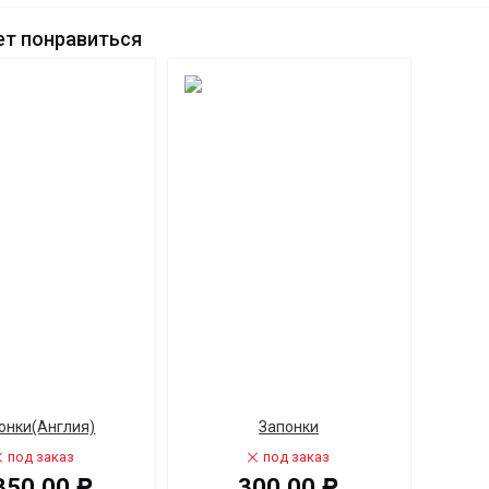
т понравиться
онки(Англия)
Запонки
под заказ
под заказ
350,00
300,00
Р
Р