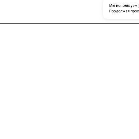
Мы используем
Продолжая прос
Н
У
Главная
Каталог
т
О компании
Контакты
П
о
к
с
п
т
с