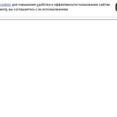
cookies
для повышения удобства и эффективности пользования сайтом.
мотр, вы соглашаетесь с их использованием.
аписать нам
 нас вы можете приобрести
овары по безналичному расчету.
ри покупке товаров
рганизованными группами и
оллективами предоставляются
кидки. Все заказы формируются
о вашим электронным письмам,
елефонным звонкам. Для
огласования всех нюансов