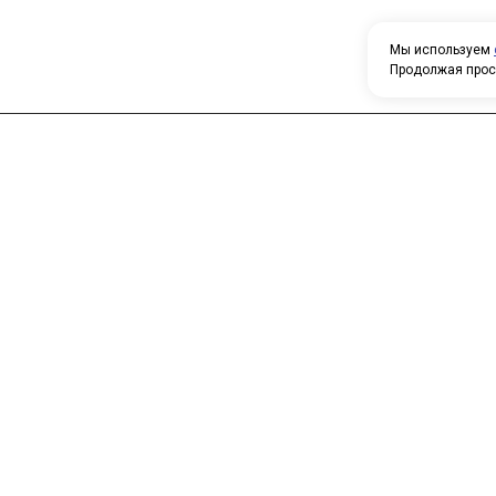
Мы используем
Продолжая прос
Н
У
Главная
Каталог
т
О компании
Контакты
П
о
к
с
п
т