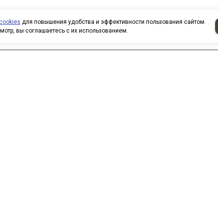
cookies
для повышения удобства и эффективности пользования сайтом.
мотр, вы соглашаетесь с их использованием.
аписать нам
 нас вы можете приобрести
овары по безналичному расчету.
ри покупке товаров
рганизованными группами и
оллективами предоставляются
кидки. Все заказы формируются
о вашим электронным письмам,
елефонным звонкам. Для