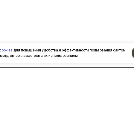
cookies
для повышения удобства и эффективности пользования сайтом.
мотр, вы соглашаетесь с их использованием.
аписать нам
 нас вы можете приобрести
овары по безналичному расчету.
ри покупке товаров
рганизованными группами и