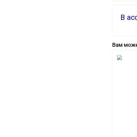
В ас
Вам може