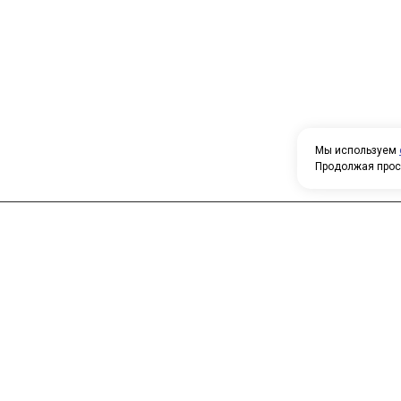
Мы используем
Продолжая прос
Н
У
Главная
Каталог
т
О компании
Контакты
П
о