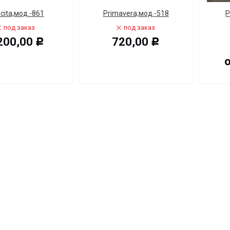
cita,мод.-861
Primavera,мод.-518
P
под заказ
под заказ
200,00
720,00
Р
Р