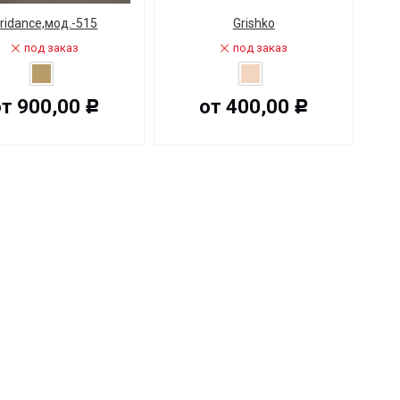
ridance,мод.-515
Grishko
под заказ
под заказ
от
900,00
от
400,00
Р
Р