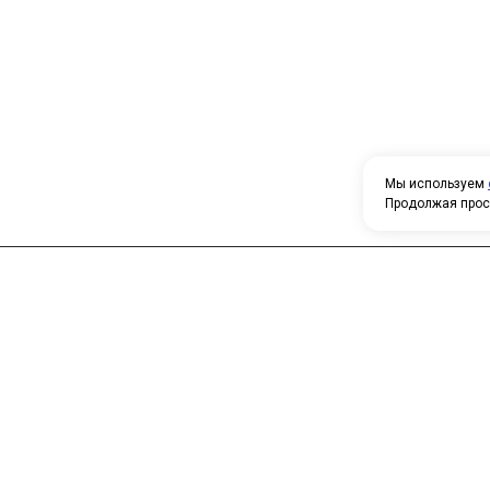
Мы используем
Продолжая прос
Н
У
Главная
Каталог
т
О компании
Контакты
П
о