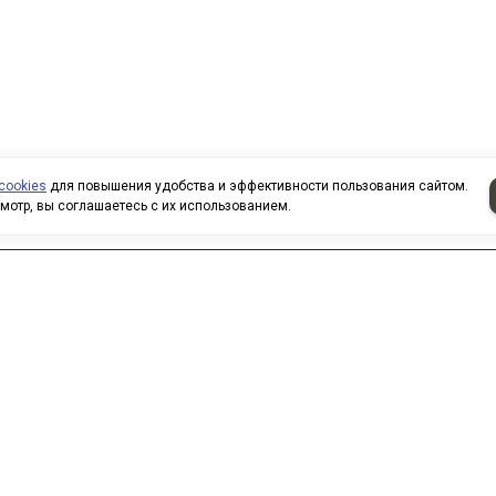
cookies
для повышения удобства и эффективности пользования сайтом.
мотр, вы соглашаетесь с их использованием.
аписать нам
 нас вы можете приобрести
овары по безналичному расчету.
ри покупке товаров
рганизованными группами и