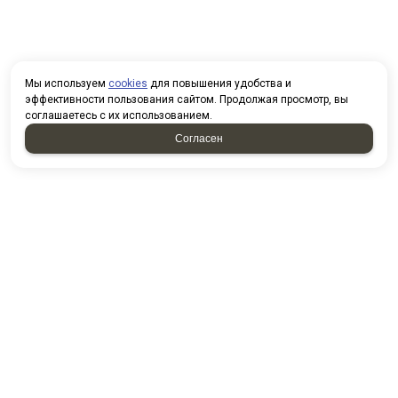
Мы используем
cookies
для повышения удобства и
эффективности пользования сайтом. Продолжая просмотр, вы
соглашаетесь с их использованием.
Согласен
НАПИСАТЬ НАМ
У нас вы можете приобрести
товары по безналичному
расчету. При покупке товаров
организованными группами и