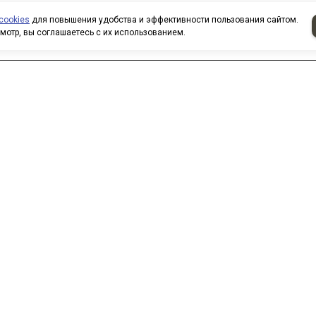
cookies
для повышения удобства и эффективности пользования сайтом.
мотр, вы соглашаетесь с их использованием.
аписать нам
 нас вы можете приобрести
овары по безналичному расчету.
ри покупке товаров
рганизованными группами и
оллективами предоставляются
кидки. Все заказы формируются
о вашим электронным письмам,
елефонным звонкам. Для
огласования всех нюансов