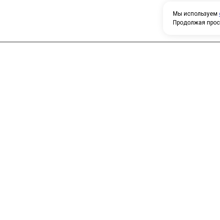
Мы используем
Продолжая прос
Н
У
Главная
Каталог
т
О компании
Контакты
П
о
к
с
п
т
с