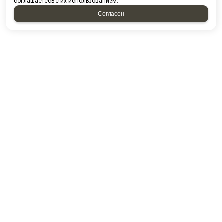
соглашаетесь с их использованием.
Согласен
НАПИСАТЬ НАМ
У нас вы можете приобрести
товары по безналичному
расчету. При покупке товаров
организованными группами и
коллективами предоставляются
скидки. Все заказы формируются
по вашим электронным
письмам, телефонным звонкам.