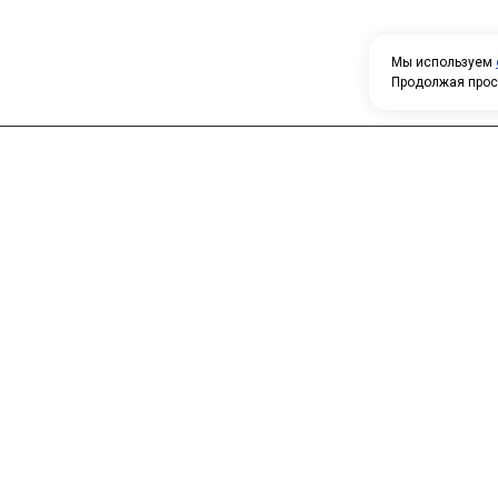
Мы используем
Продолжая прос
Н
У
Главная
Каталог
т
О компании
Контакты
П
о
к
с
п
т