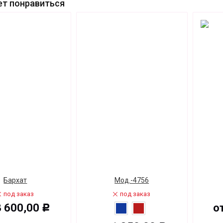
т понравиться
Бархат
Мод.-4756
под заказ
под заказ
3 600,00
о
Р