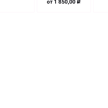
от
1 850,00
Р