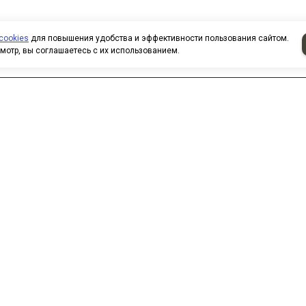
cookies
для повышения удобства и эффективности пользования сайтом.
мотр, вы соглашаетесь с их использованием.
аписать нам
 нас вы можете приобрести
овары по безналичному расчету.
ри покупке товаров
рганизованными группами и
оллективами предоставляются
кидки. Все заказы формируются
о вашим электронным письмам,
елефонным звонкам. Для